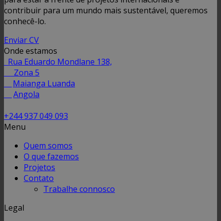
contribuir para um mundo mais sustentável, queremos
conhecê-lo.
Enviar CV
Onde estamos
Rua Eduardo Mondlane 138,
Zona 5
Maianga Luanda
Angola
+244 937 049 093
Menu
Quem somos
O que fazemos
Projetos
Contato
Trabalhe connosco
Legal